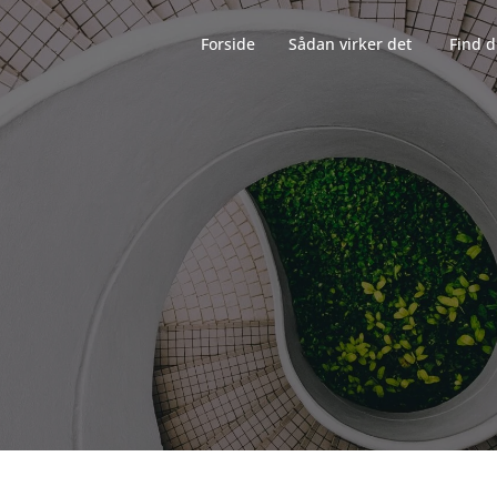
Forside‎‎‎‏‏‎ ‎‏‏‎‏‏‎ ‎