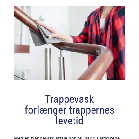
Trappevask
forlænger trappernes
levetid
Med en trappevask aftale hos os, har du altid rene