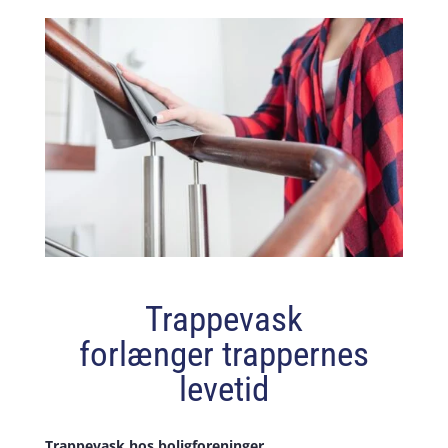
Trappevask
forlænger trappernes
levetid
Trappevask hos boligforeninger