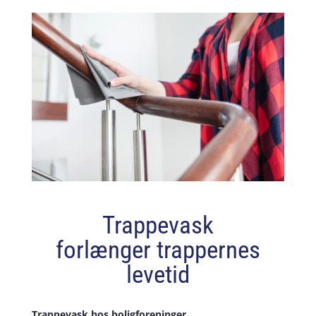
Trappevask
forlænger trappernes
levetid
Trappevask hos boligforeninger