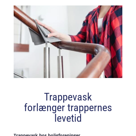
Trappevask
forlænger trappernes
levetid
Trappevask hos boligforeninger