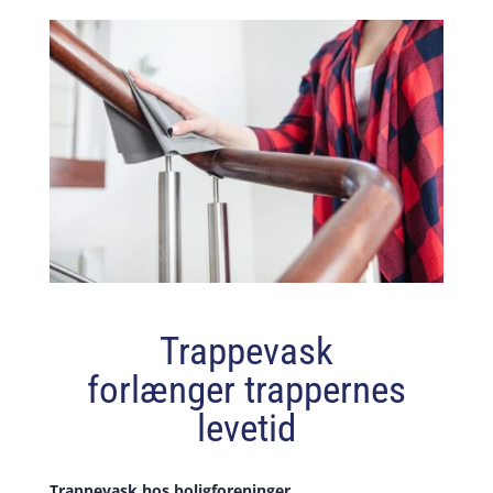
Trappevask
forlænger trappernes
levetid
Trappevask hos boligforeninger