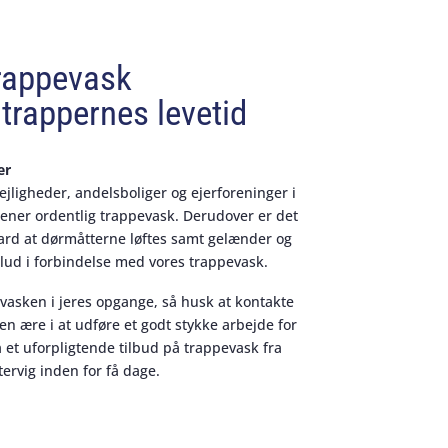
rappevask
trappernes levetid
er
lejligheder, andelsboliger og ejerforeninger i
tjener ordentlig trappevask. Derudover er det
dard at dørmåtterne løftes samt gelænder og
lud i forbindelse med vores trappevask.
evasken i jeres opgange, så husk at kontakte
 en ære i at udføre et godt stykke arbejde for
 et uforpligtende tilbud på trappevask fra
ervig inden for få dage.