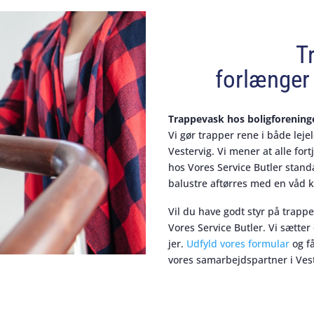
T
forlænger 
Trappevask hos boligforening
Vi gør trapper rene i både leje
Vestervig. Vi mener at alle for
hos Vores Service Butler stan
balustre aftørres med en våd k
Vil du have godt styr på trapp
Vores Service Butler. Vi sætter
jer.
Udfyld vores formular
og få
vores samarbejdspartner i Vest