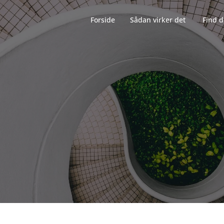
Forside‎‎‎‏‏‎ ‎‏‏‎‏‏‎ ‎