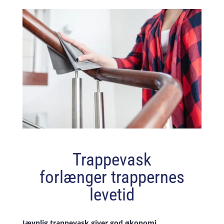
Trappevask
forlænger trappernes
levetid
Jævnlig trappevask giver god økonomi