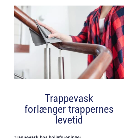
Trappevask
forlænger trappernes
levetid
Trappevask hos boligforeninger