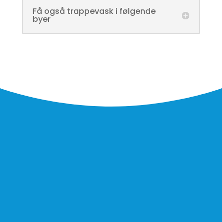
Få også trappevask i følgende
byer
For at undgå autoudfyld fra browseren, er