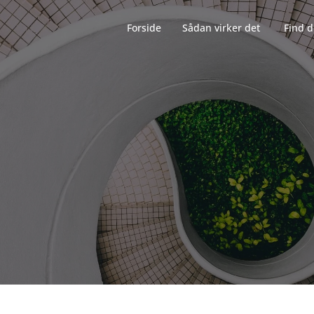
Forside‎‎‎‏‏‎ ‎‏‏‎‏‏‎ ‎