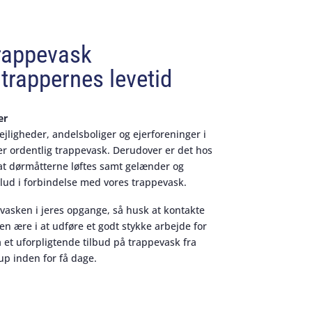
rappevask
trappernes levetid
er
lejligheder, andelsboliger og ejerforeninger i
ner ordentlig trappevask. Derudover er det hos
 at dørmåtterne løftes samt gelænder og
lud i forbindelse med vores trappevask.
evasken i jeres opgange, så husk at kontakte
 en ære i at udføre et godt stykke arbejde for
 et uforpligtende tilbud på trappevask fra
up inden for få dage.