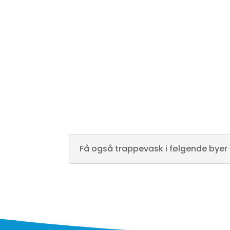
besværlig at udføre. Det ønsker vi at spare jer 
medarbejdere der
elsker
at gøre trapper rent
kan vi yde jer den bedste service I skal bruge
med kærlighed og dedikation.
Få også trappevask i følgende byer