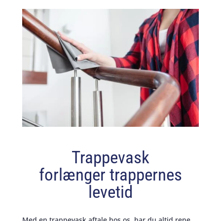
Trappevask
forlænger trappernes
levetid
Med en trappevask aftale hos os, har du altid rene