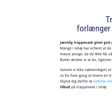
T
forlænger 
Jævnlig trappevask giver go
Mange i Ishøj har erfaret at d
masse penge, da de ikke får så
Butler ønsker vi at du, ligesom 
Selvom vi ikke nødvendigvis er
os for hver gang at levere en t
Skynd dig derfor at
udfylde vo
tilbud
på trappevask i Ishøj.