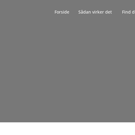
Forside‎‎‎‏‏‎ ‎‏‏‎‏‏‎ ‎