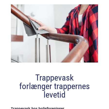
Trappevask
forlænger trappernes
levetid
Trappevask hos boligforeninger