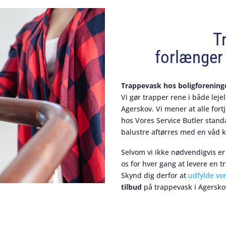
T
forlænger 
Trappevask hos boligforening
Vi gør trapper rene i både leje
Agerskov. Vi mener at alle for
hos Vores Service Butler stan
balustre aftørres med en våd k
Selvom vi ikke nødvendigvis er
os for hver gang at levere en t
Skynd dig derfor at
udfylde vo
tilbud
på trappevask i Agersko