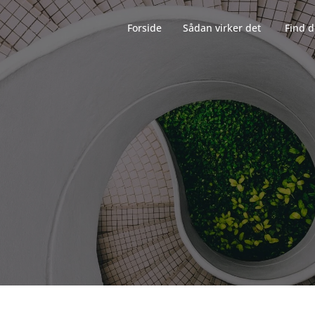
Forside‎‎‎‏‏‎ ‎‏‏‎‏‏‎ ‎