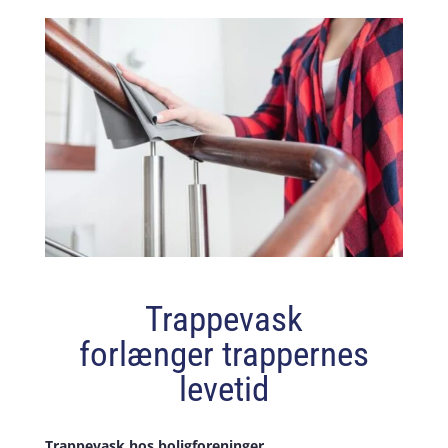
Trappevask
forlænger trappernes
levetid
Trappevask hos boligforeninger