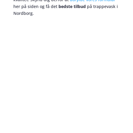
her på siden og få det
bedste tilbud
på trappevask i
Nordborg.
Trappevask
skaber et bedre miljø
Nogle glemmer måtterne når de alligevel laver
trappevask, men når vi vasker trapper i Nordborg, er
det
altid
en selvfølge at vores medarbejder ryster
måtten ved hoveddøren mens der alligevel bliver
sørget for at gøre gulvene ved trapperne skinnende
rene. Med os får du mere end bare trappevask.
Trappevask sikrer et godt indtryk
Når man tænker på at trapperne er ejendommens