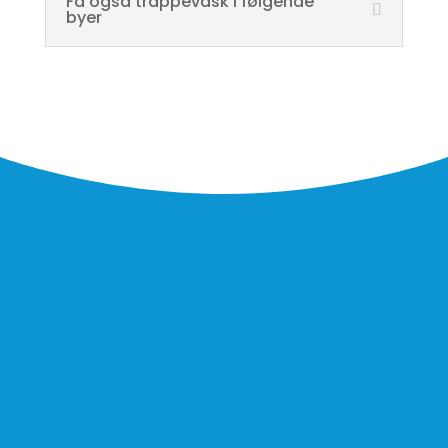
Få også trappevask i følgende
byer
For at undgå autoudfyld fra browseren, er
formularen låst indtil du accepterer at vi