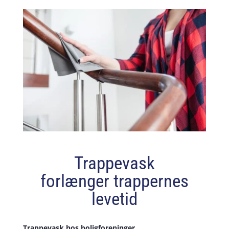
Trappevask
forlænger trappernes
levetid
Trappevask hos boligforeninger