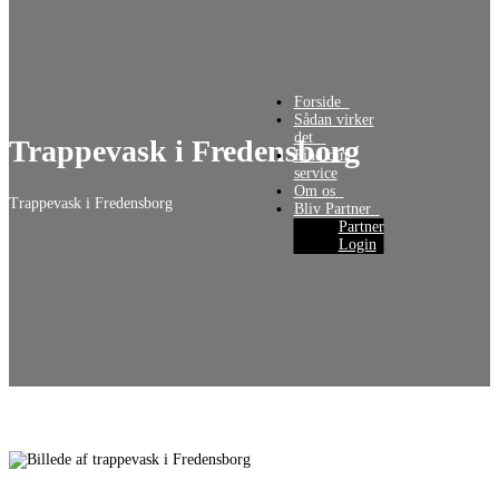
Forside‎‎‎‏‏‎ ‎‏‏‎‏‏‎ ‎
Sådan virker
Trappevask i Fredensborg
Find din
Trappevask i Fredensborg
Partner
Login