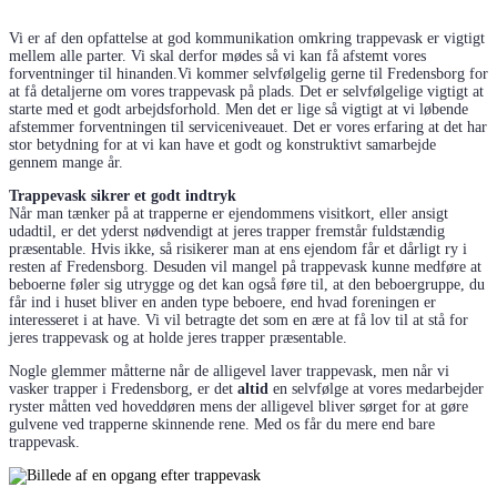
Vi er af den opfattelse at god kommunikation omkring trappevask er vigtigt
mellem alle parter. Vi skal derfor mødes så vi kan få afstemt vores
forventninger til hinanden.Vi kommer selvfølgelig gerne til Fredensborg for
at få detaljerne om vores trappevask på plads. Det er selvfølgelige vigtigt at
starte med et godt arbejdsforhold. Men det er lige så vigtigt at vi løbende
afstemmer forventningen til serviceniveauet. Det er vores erfaring at det har
stor betydning for at vi kan have et godt og konstruktivt samarbejde
gennem mange år.
Trappevask sikrer et godt indtryk
Når man tænker på at trapperne er ejendommens visitkort, eller ansigt
udadtil, er det yderst nødvendigt at jeres trapper fremstår fuldstændig
præsentable. Hvis ikke, så risikerer man at ens ejendom får et dårligt ry i
resten af Fredensborg. Desuden vil mangel på trappevask kunne medføre at
beboerne føler sig utrygge og det kan også føre til, at den beboergruppe, du
får ind i huset bliver en anden type beboere, end hvad foreningen er
interesseret i at have. Vi vil betragte det som en ære at få lov til at stå for
jeres trappevask og at holde jeres trapper præsentable.
Nogle glemmer måtterne når de alligevel laver trappevask, men når vi
vasker trapper i Fredensborg, er det
altid
en selvfølge at vores medarbejder
ryster måtten ved hoveddøren mens der alligevel bliver sørget for at gøre
gulvene ved trapperne skinnende rene. Med os får du mere end bare
trappevask.