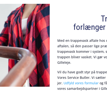
T
forlænger 
Med en trappevask aftale hos o
aftalen, så den passer lige præc
trappevask kommer i system, så
trappen bliver vasket. Vi gør vo
Gilleleje.
Vil du have godt styr på trapp
Vores Service Butler. Vi sætter
jer.
Udfyld vores formular
og få
vores samarbejdspartner i Gille