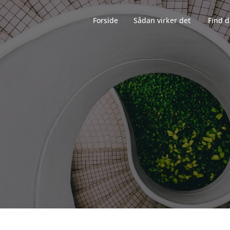
Forside‎‎‎‏‏‎ ‎‏‏‎‏‏‎ ‎