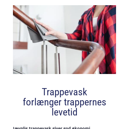
Trappevask
forlænger trappernes
levetid
Jævnlig trappevask giver god økonomi