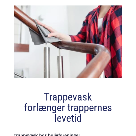
Trappevask
forlænger trappernes
levetid
Trappevask hos boligforeninger