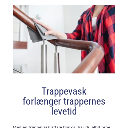
Trappevask
forlænger trappernes
levetid
Med en trappevask aftale hos os, har du altid rene