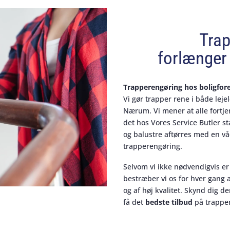
Tra
forlænger 
Trapperengøring hos boligfor
Vi gør trapper rene i både leje
Nærum. Vi mener at alle fortje
det hos Vores Service Butler 
og balustre aftørres med en vå
trapperengøring.
Selvom vi ikke nødvendigvis er
bestræber vi os for hver gang 
og af høj kvalitet. Skynd dig de
få det
bedste tilbud
på trappe