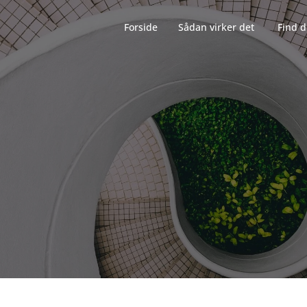
Forside‎‎‎‏‏‎ ‎‏‏‎‏‏‎ ‎