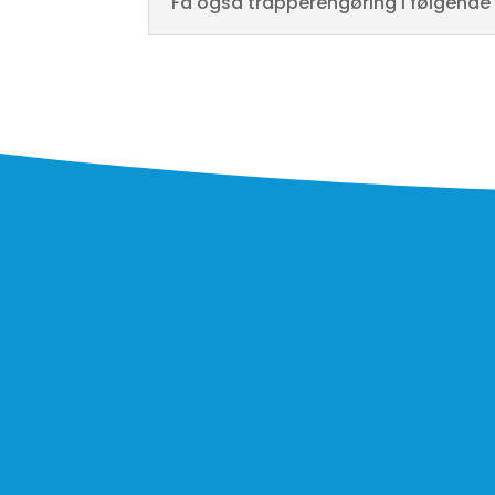
Få også trapperengøring i følgende
For at undgå autoudfyld fra browseren, er fo
data
Vi tager beskyttelse af dine personlige dat
bede dig godkende anvendelse af dine oplysninger