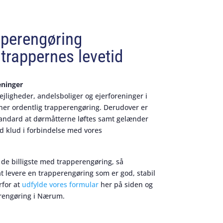
pperengøring
trappernes levetid
eninger
lejligheder, andelsboliger og ejerforeninger i
ner ordentlig trapperengøring. Derudover er
standard at dørmåtterne løftes samt gelænder
d klud i forbindelse med vores
 de billigste med trapperengøring, så
at levere en trapperengøring som er god, stabil
rfor at
udfylde vores formular
her på siden og
rengøring i Nærum.