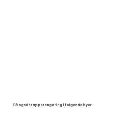
Nogle glemmer måtterne når de alligevel laver
trapperengøring, men når vi vasker trapper i
Klampenborg, er det
altid
en selvfølge at vores
medarbejder ryster måtten ved hoveddøren mens
der alligevel bliver sørget for at gøre gulvene ved
trapperne skinnende rene. Med os får du mere end
bare trapperengøring.
Få også trapperengøring i følgende byer