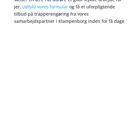
jer.
Udfyld vores formular
og få et uforpligtende
tilbud på trapperengøring fra vores
samarbejdspartner i Klampenborg inden for få dage.
Trapperengøring
skaber et bedre miljø
For nogle er trapperengøring en kedelig opgave. For
mange er den også lidt besværlig at udføre. Det
ønsker vi at spare jer for. Vi har til gengæld
medarbejdere der
elsker
at gøre trapper rent –
trapperengøring eksperter
! Derfor kan vi yde jer
den bedste service I skal bruge. Trapperengøring i
Klampenborg udført med kærlighed og dedikation.