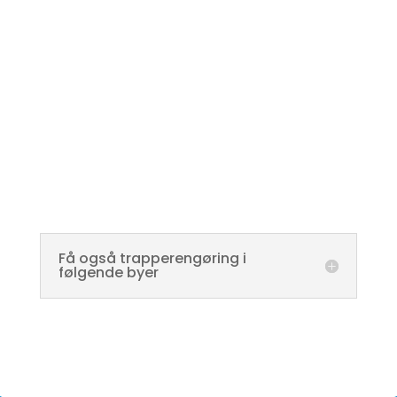
medarbejdere der
elsker
at gøre trapper rent –
trapperengøring eksperter
! Derfor kan vi yde jer
den bedste service I skal bruge. Trapperengøring i
Gram udført med kærlighed og dedikation.
Få også trapperengøring i
følgende byer