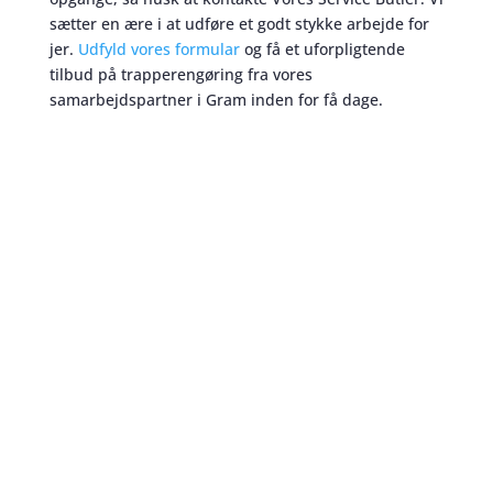
sætter en ære i at udføre et godt stykke arbejde for
jer.
Udfyld vores formular
og få et uforpligtende
tilbud på trapperengøring fra vores
samarbejdspartner i Gram inden for få dage.
Trapperengøring
skaber et bedre miljø
Når du skal beslutte dig for hvilken trapperengøring
ordning I skal have til jeres boligforening i Gram, kan
det være en tidskrævende proces. Nogle af de
vigtigste parametre er pris og kvalitet. Men disse to
ting går ikke altid op i en højere enhed på
trapperengøring markedet. Det er derfor vi ønsker at
hjælpe dig til at disse to enheder kan mødes. Hos