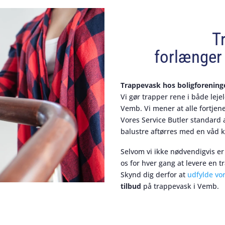
T
forlænger 
Trappevask hos boligforening
Vi gør trapper rene i både leje
Vemb. Vi mener at alle fortjen
Vores Service Butler standard
balustre aftørres med en våd k
Selvom vi ikke nødvendigvis er
os for hver gang at levere en t
Skynd dig derfor at
udfylde vo
tilbud
på trappevask i Vemb.