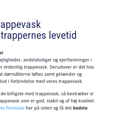
rappevask
trappernes levetid
er
lejligheder, andelsboliger og ejerforeninger i
er ordentlig trappevask. Derudover er det hos
 at dørmåtterne løftes samt gelænder og
lud i forbindelse med vores trappevask.
 de billigste med trappevask, så bestræber vi
rappevask som er god, stabil og af høj kvalitet.
res formular
her på siden og få det
bedste