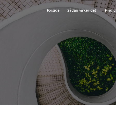
Forside‎‎‎‏‏‎ ‎‏‏‎‏‏‎ ‎