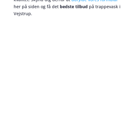
her på siden og få det
bedste tilbud
på trappevask i
Vejstrup.
Trappevask
skaber et bedre miljø
Når du skal beslutte dig for hvilken trappevask
ordning I skal have til jeres boligforening i Vejstrup,
kan det være en tidskrævende proces. Nogle af de
vigtigste parametre er pris og kvalitet. Men disse to
ting går ikke altid op i en højere enhed på
trappevask markedet. Det er derfor vi ønsker at
hjælpe dig til at disse to enheder kan mødes. Hos
Vores Service Butler ønsker vi at kvalitet og pris på
trappevask følges ad.