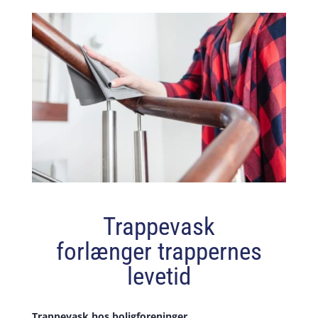
Trappevask
forlænger trappernes
levetid
Trappevask hos boligforeninger