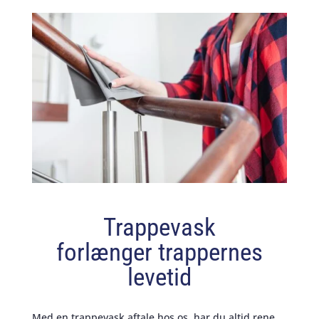
Trappevask
forlænger trappernes
levetid
Med en trappevask aftale hos os, har du altid rene