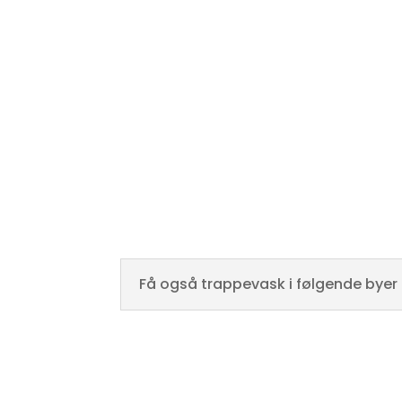
resten af Saltum. Desuden vil mangel på trap
beboerne føler sig utrygge og det kan også før
får ind i huset bliver en anden type beboere,
interesseret i at have. Vi vil betragte det som en
jeres trappevask og at holde jeres trapper pr
Få også trappevask i følgende byer