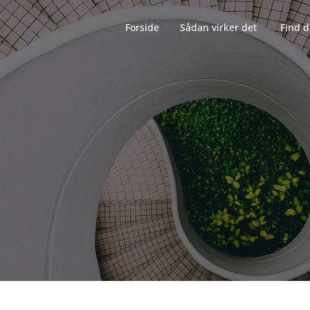
Forside‎‎‎‏‏‎ ‎‏‏‎‏‏‎ ‎