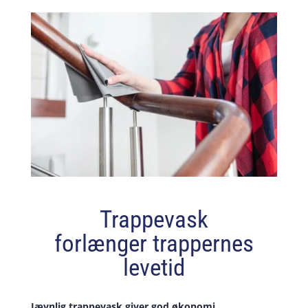
Trappevask
forlænger trappernes
levetid
Jævnlig trappevask giver god økonomi