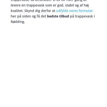
levere en trappevask som er god, stabil og af høj
kvalitet. Skynd dig derfor at
udfylde vores formular
her på siden og få det
bedste tilbud
på trappevask i
Rødding.
Trappevask
skaber et bedre miljø
Når du skal beslutte dig for hvilken trappevask
ordning I skal have til jeres boligforening i Rødding,
kan det være en tidskrævende proces. Nogle af de
vigtigste parametre er pris og kvalitet. Men disse to
ting går ikke altid op i en højere enhed på
trappevask markedet. Det er derfor vi ønsker at
hjælpe dig til at disse to enheder kan mødes. Hos