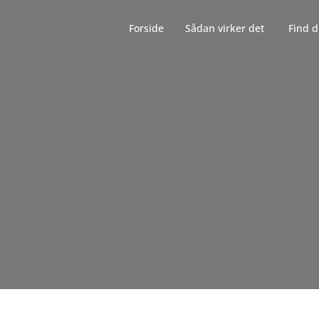
Forside‎‎‎‏‏‎ ‎‏‏‎‏‏‎ ‎