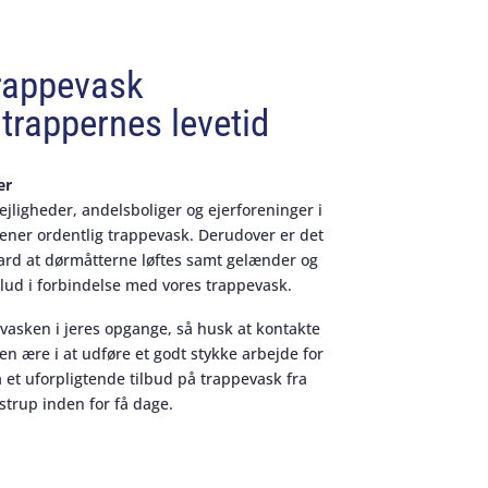
rappevask
trappernes levetid
er
lejligheder, andelsboliger og ejerforeninger i
tjener ordentlig trappevask. Derudover er det
dard at dørmåtterne løftes samt gelænder og
lud i forbindelse med vores trappevask.
evasken i jeres opgange, så husk at kontakte
 en ære i at udføre et godt stykke arbejde for
 et uforpligtende tilbud på trappevask fra
trup inden for få dage.