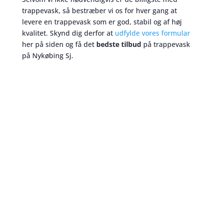
trappevask, så bestræber vi os for hver gang at
levere en trappevask som er god, stabil og af høj
kvalitet. Skynd dig derfor at
udfylde vores formular
her på siden og få det
bedste tilbud
på trappevask
på Nykøbing Sj.
Trappevask
skaber et bedre miljø
Nogle glemmer måtterne når de alligevel laver
trappevask, men når vi vasker trapper på Nykøbing
Sj, er det
altid
en selvfølge at vores medarbejder
ryster måtten ved hoveddøren mens der alligevel
bliver sørget for at gøre gulvene ved trapperne
skinnende rene. Med os får du mere end bare