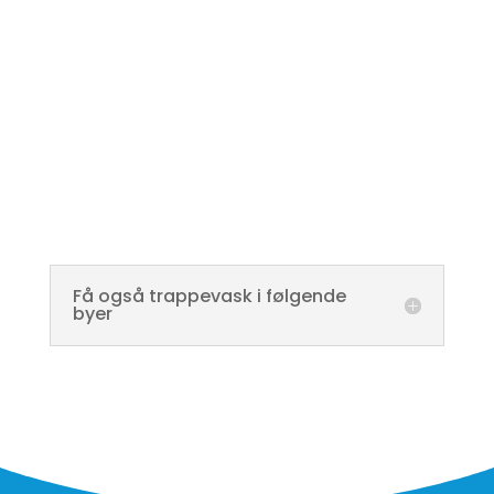
serviceniveauet. Det er vores erfaring at det har stor
betydning for at vi kan have et godt og konstruktivt
samarbejde gennem mange år.
Få også trappevask i følgende
byer