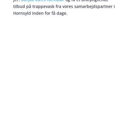
tilbud på trappevask fra vores samarbejdspartner i
Hornsyld inden for få dage.
Trappevask
skaber et bedre miljø
For nogle er trappevask en kedelig opgave. For
mange er den også lidt besværlig at udføre. Det
ønsker vi at spare jer for. Vi har til gengæld
medarbejdere der
elsker
at gøre trapper rent –
trappevask eksperter
! Derfor kan vi yde jer den
bedste service I skal bruge. Trappevask i Hornsyld
udført med kærlighed og dedikation.
Vi er af den opfattelse at god kommunikation