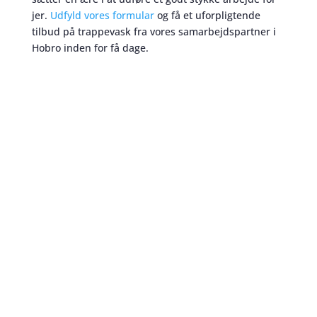
jer.
Udfyld vores formular
og få et uforpligtende
tilbud på trappevask fra vores samarbejdspartner i
Hobro inden for få dage.
Trappevask
skaber et bedre miljø
Når du skal beslutte dig for hvilken trappevask
ordning I skal have til jeres boligforening i Hobro,
kan det være en tidskrævende proces. Nogle af de
vigtigste parametre er pris og kvalitet. Men disse to
ting går ikke altid op i en højere enhed på
trappevask markedet. Det er derfor vi ønsker at
hjælpe dig til at disse to enheder kan mødes. Hos
Vores Service Butler ønsker vi at kvalitet og pris på