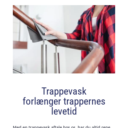
Trappevask
forlænger trappernes
levetid
Med en trappevask aftale hos os, har du altid rene