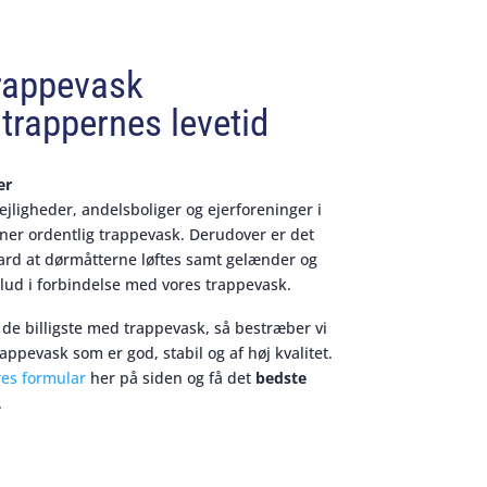
rappevask
trappernes levetid
er
lejligheder, andelsboliger og ejerforeninger i
jener ordentlig trappevask. Derudover er det
dard at dørmåtterne løftes samt gelænder og
lud i forbindelse med vores trappevask.
 de billigste med trappevask, så bestræber vi
rappevask som er god, stabil og af høj kvalitet.
res formular
her på siden og få det
bedste
.