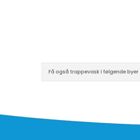
interesseret i at have. Vi vil betragte det som en
jeres trappevask og at holde jeres trapper pr
Få også trappevask i følgende byer