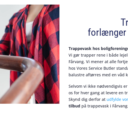
T
forlænger 
Trappevask hos boligforening
Vi gør trapper rene i både leje
Fårvang. Vi mener at alle fort
hos Vores Service Butler stan
balustre aftørres med en våd k
Selvom vi ikke nødvendigvis er
os for hver gang at levere en t
Skynd dig derfor at
udfylde vo
tilbud
på trappevask i Fårvang