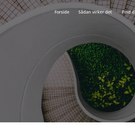
Forside‎‎‎‏‏‎ ‎‏‏‎‏‏‎ ‎