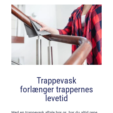
Trappevask
forlænger trappernes
levetid
Med en trappevask aftale hos os, har du altid rene