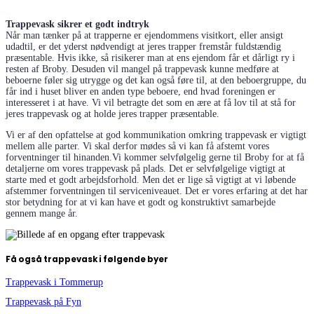
Trappevask sikrer et godt indtryk
Når man tænker på at trapperne er ejendommens visitkort, eller ansigt
udadtil, er det yderst nødvendigt at jeres trapper fremstår fuldstændig
præsentable. Hvis ikke, så risikerer man at ens ejendom får et dårligt ry i
resten af Broby. Desuden vil mangel på trappevask kunne medføre at
beboerne føler sig utrygge og det kan også føre til, at den beboergruppe, du
får ind i huset bliver en anden type beboere, end hvad foreningen er
interesseret i at have. Vi vil betragte det som en ære at få lov til at stå for
jeres trappevask og at holde jeres trapper præsentable.
Vi er af den opfattelse at god kommunikation omkring trappevask er vigtigt
mellem alle parter. Vi skal derfor mødes så vi kan få afstemt vores
forventninger til hinanden.Vi kommer selvfølgelig gerne til Broby for at få
detaljerne om vores trappevask på plads. Det er selvfølgelige vigtigt at
starte med et godt arbejdsforhold. Men det er lige så vigtigt at vi løbende
afstemmer forventningen til serviceniveauet. Det er vores erfaring at det har
stor betydning for at vi kan have et godt og konstruktivt samarbejde
gennem mange år.
Få også trappevask i følgende byer
Trappevask i Tommerup
Trappevask på Fyn