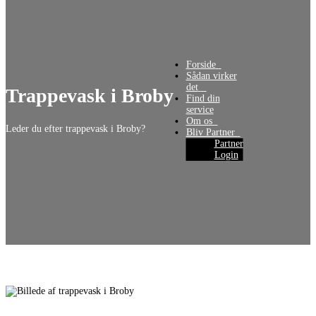
Forside‎‎‎‏‏‎ ‎‏‏‎‏‏‎ ‎
Sådan virker
Trappevask i Broby
Find din
Leder du efter trappevask i Broby?
Partner
Login