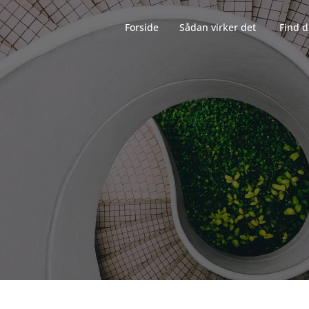
Forside‎‎‎‏‏‎ ‎‏‏‎‏‏‎ ‎