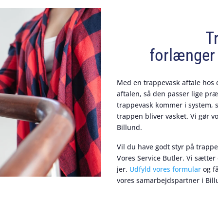
T
forlænger 
Med en trappevask aftale hos o
aftalen, så den passer lige præc
trappevask kommer i system, så
trappen bliver vasket. Vi gør vo
Billund.
Vil du have godt styr på trapp
Vores Service Butler. Vi sætter
jer.
Udfyld vores formular
og få
vores samarbejdspartner i Bill