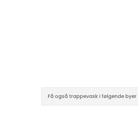
detaljerne om vores trappevask på plads. Det er 
med et godt arbejdsforhold. Men det er lige så 
afstemmer forventningen til serviceniveauet. D
stor betydning for at vi kan have et godt og 
mange år.
Få også trappevask i følgende byer