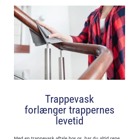
Trappevask
forlænger trappernes
levetid
Med en trappevask aftale hos os, har du altid rene