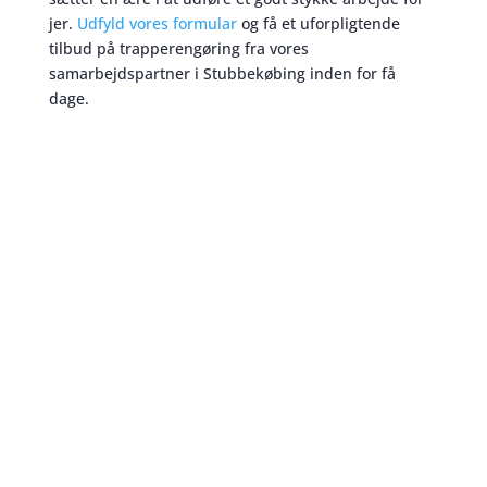
jer.
Udfyld vores formular
og få et uforpligtende
tilbud på trapperengøring fra vores
samarbejdspartner i Stubbekøbing inden for få
dage.
Trapperengøring
skaber et bedre miljø
Trapperengøring sikrer et godt indtryk
Når man tænker på at trapperne er ejendommens
visitkort, eller ansigt udadtil, er det yderst
nødvendigt at jeres trapper fremstår fuldstændig
præsentable. Hvis ikke, så risikerer man at ens
ejendom får et dårligt ry i resten af Stubbekøbing.
Desuden vil mangel på trapperengøring kunne