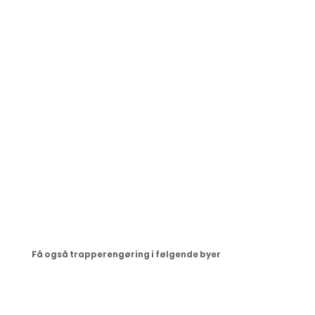
detaljerne om vores trapperengøring på plads. Det
er selvfølgelige vigtigt at starte med et godt
arbejdsforhold. Men det er lige så vigtigt at vi
løbende afstemmer forventningen til
serviceniveauet. Det er vores erfaring at det har stor
betydning for at vi kan have et godt og konstruktivt
samarbejde gennem mange år.
Få også trapperengøring i følgende byer