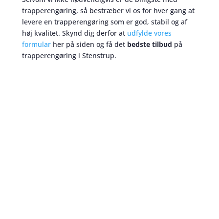
trapperengøring, så bestræber vi os for hver gang at
levere en trapperengøring som er god, stabil og af
høj kvalitet. Skynd dig derfor at
udfylde vores
formular
her på siden og få det
bedste tilbud
på
trapperengøring i Stenstrup.
Trapperengøring
skaber et bedre miljø
Nogle glemmer måtterne når de alligevel laver
trapperengøring, men når vi vasker trapper i
Stenstrup, er det
altid
en selvfølge at vores
medarbejder ryster måtten ved hoveddøren mens
der alligevel bliver sørget for at gøre gulvene ved
trapperne skinnende rene. Med os får du mere end