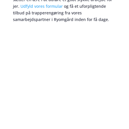
jer.
Udfyld vores formular
og få et uforpligtende
tilbud på trapperengøring fra vores
samarbejdspartner i Ryomgård inden for få dage.
Trapperengøring
skaber et bedre miljø
Vi er af den opfattelse at god kommunikation
omkring trapperengøring er vigtigt mellem alle
parter. Vi skal derfor mødes så vi kan få afstemt
vores forventninger til hinanden.Vi kommer
selvfølgelig gerne til Ryomgård for at få detaljerne
om vores trapperengøring på plads. Det er
selvfølgelige vigtigt at starte med et godt
arbejdsforhold. Men det er lige så vigtigt at vi