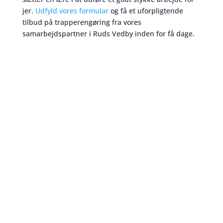
jer.
Udfyld vores formular
og få et uforpligtende
tilbud på trapperengøring fra vores
samarbejdspartner i Ruds Vedby inden for få dage.
Trapperengøring
skaber et bedre miljø
For nogle er trapperengøring en kedelig opgave. For
mange er den også lidt besværlig at udføre. Det
ønsker vi at spare jer for. Vi har til gengæld
medarbejdere der
elsker
at gøre trapper rent –
trapperengøring eksperter
! Derfor kan vi yde jer
den bedste service I skal bruge. Trapperengøring i
Ruds Vedby udført med kærlighed og dedikation.