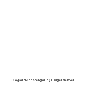
selvfølgelige vigtigt at starte med et godt
arbejdsforhold. Men det er lige så vigtigt at vi
løbende afstemmer forventningen til
serviceniveauet. Det er vores erfaring at det har stor
betydning for at vi kan have et godt og konstruktivt
samarbejde gennem mange år.
Få også trapperengøring i følgende byer