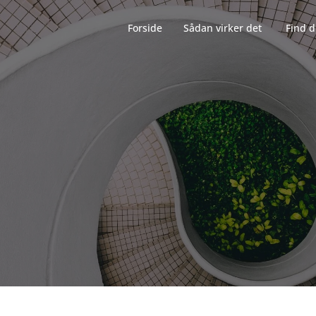
Forside‎‎‎‏‏‎ ‎‏‏‎‏‏‎ ‎