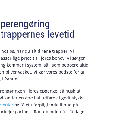
pperengøring
trappernes levetid
hos os, har du altid rene trapper. Vi
sser lige præcis til jeres behov. Vi sørger
ing kommer i system, så I som beboere altid
n bliver vasket. Vi gør vores bedste for at
g i Ranum.
erengøringen i jeres opgange, så husk at
Vi sætter en ære i at udføre et godt stykke
ormular
og få et uforpligtende tilbud på
arbejdspartner i Ranum inden for få dage.