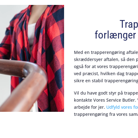
Tra
forlænger 
Med en trapperengøring aftale 
skræddersyer aftalen, så den pa
også for at vores trapperengør
ved præcist, hvilken dag trappe
sikre en stabil trapperengørin
Vil du have godt styr på trapp
kontakte Vores Service Butler. 
arbejde for jer.
Udfyld vores f
trapperengøring fra vores sam