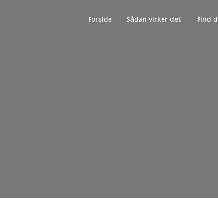
Forside‎‎‎‏‏‎ ‎‏‏‎‏‏‎ ‎