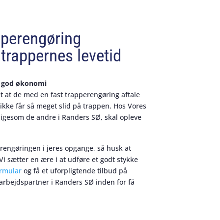
pperengøring
trappernes levetid
r god økonomi
t at de med en fast trapperengøring aftale
ikke får så meget slid på trappen. Hos Vores
 ligesom de andre i Randers SØ, skal opleve
erengøringen i jeres opgange, så husk at
Vi sætter en ære i at udføre et godt stykke
ormular
og få et uforpligtende tilbud på
arbejdspartner i Randers SØ inden for få