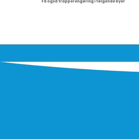
Få også trapperengøring i følgende byer
For at undgå autoudfyld fra browseren, er fo