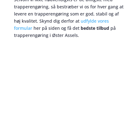
trapperengøring, så bestræber vi os for hver gang at
levere en trapperengøring som er god, stabil og af
høj kvalitet. Skynd dig derfor at
udfylde vores
formular
her på siden og få det
bedste tilbud
på
trapperengøring i Øster Assels.
Trapperengøring
skaber et bedre miljø
Trapperengøring sikrer et godt indtryk
Når man tænker på at trapperne er ejendommens
visitkort, eller ansigt udadtil, er det yderst
nødvendigt at jeres trapper fremstår fuldstændig
præsentable. Hvis ikke, så risikerer man at ens
ejendom får et dårligt ry i resten af Øster Assels.