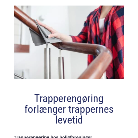
Trapperengøring
forlænger trappernes
levetid
Trapperengøring hos boligforeninger